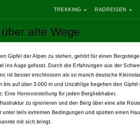
TREKKING
RADREISEN
Kumano Kodo Trail
Camino del Cid –
mit Baby
Radreise und
 über alte Wege
Schwangerschaft
St. Pauls Trail –
Türkei
Von Straßburg nac
Barcelona
Der Lykische Weg
Italien von Nord
 Gipfel der Alpen zu stehen, gehört für einen Bergsteige
Peaks of the
nach Süd
Balkans
iel ins Auge gefasst. Durch die Erfahrungen aus der Schwe
Kroatien – Berge
GR 221:
und Meer
nc ist besser erschlossen als so manch deutsche Kleinstad
Fernwandern auf
Mallorca
Nordfrankreich un
n bis auf über 3.000 m und Unzählige begehen den Gipfel
Belgien
Ausangate Trail –
: Eine Horrovorstellung für jeden Bergliebhaber.
Peru
frastruktur zu ignorieren und den Berg über eine alte Rout
Fischerweg mit
Baby
ur unter teils extremen Bedingungen und spürten einen Ha
Im Herzen des
nnte mit sich bringt.
Taurus
Speyside Way –
Whisky Trail