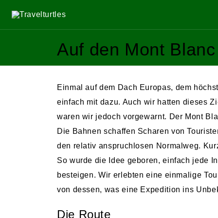
S
k
i
Auf den Mont Blanc
p
t
o
Einmal auf dem Dach Europas, dem höchsten
c
einfach mit dazu. Auch wir hatten dieses Z
o
waren wir jedoch vorgewarnt. Der Mont Bla
n
Die Bahnen schaffen Scharen von Touriste
t
den relativ anspruchlosen Normalweg. Kurz
e
So wurde die Idee geboren, einfach jede In
n
besteigen. Wir erlebten eine einmalige To
t
von dessen, was eine Expedition ins Unbeka
Die Route