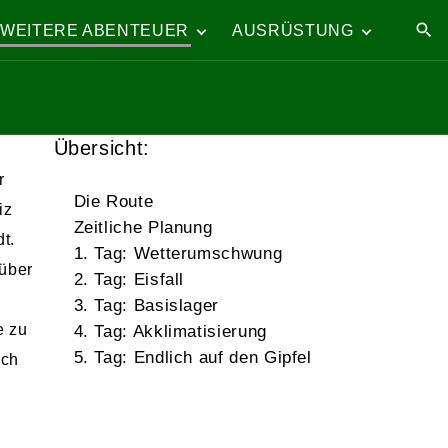
WEITERE ABENTEUER
AUSRÜSTUNG
Kungsleden im Winter
Trekkingausrüstung
Auf den Mont Blanc über
Ausrüstung für
alte Wege
Radreisen
h
Übersicht:
Ein Wochenende – drei
Ausrüstung beim
Gipfel
Bergsteigen
r
Testberichte
Die Route
iz
Zeitliche Planung
t.
1. Tag: Wetterumschwung
d
 über
2. Tag: Eisfall
3. Tag: Basislager
e zu
4. Tag: Akklimatisierung
5. Tag: Endlich auf den Gipfel
uch