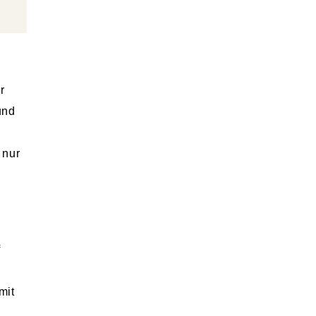
r
und
 nur
f
mit