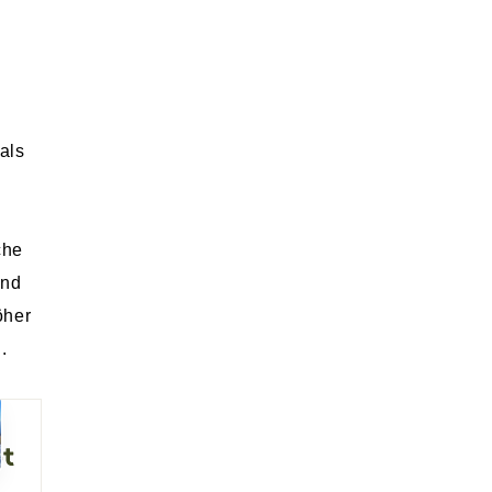
d
als
che
und
öher
.