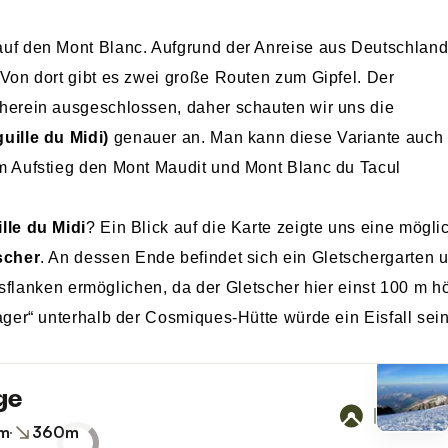
GR R2: La Reunion
uf den Mont Blanc. Aufgrund der Anreise aus Deutschlan
Finnskogleden
on dort gibt es zwei große Routen zum Gipfel. Der
Malerweg –
Sächsische Schweiz
erein ausgeschlossen, daher schauten wir uns die
Forststeig –
guille du Midi)
genauer an. Man kann diese Variante auch 
Sächsische Schweiz
 Aufstieg den Mont Maudit und Mont Blanc du Tacul
lle du Midi
? Ein Blick auf die Karte zeigte uns eine mögli
scher
. An dessen Ende befindet sich ein Gletschergarten 
lsflanken ermöglichen, da der Gletscher hier einst 100 m h
ger“ unterhalb der Cosmiques-Hütte würde ein Eisfall sein