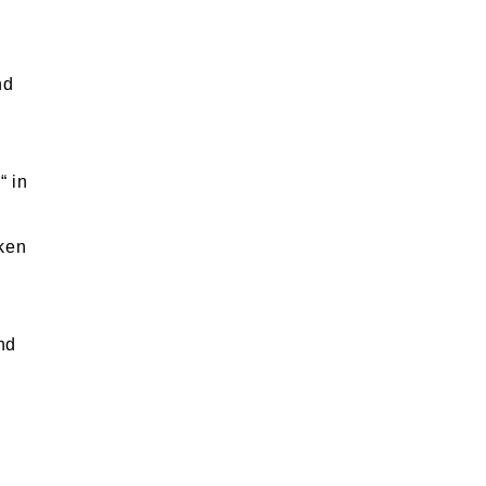
nd
“ in
cken
nd