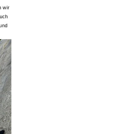
n wir
auch
 und